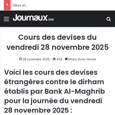
Deux anciens ministres espagnols : le gouvernement Sánchez fait preuve de faiblesse face au Maroc
Menu
R
Cours des devises du
vendredi 28 novembre 2025
28 novembre 2025
459
Moins d’une minute
Voici les cours des devises
étrangères contre le dirham
établis par Bank Al-Maghrib
pour la journée du vendredi
28 novembre 2025 :