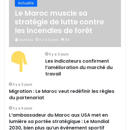
Actualite
Le Maroc muscle sa
stratégie de lutte contre
les incendies de forêt
journaux
il y a 2 jours
84
il y a 3 jours
Les indicateurs confirment
l’amélioration du marché du
travail
il y a 3 jours
Migration : Le Maroc veut redéfinir les règles
du partenariat
il y a 4 jours
L’ambassadeur du Maroc aux USA met en
lumière sa portée stratégique : Le Mondial
2030, bien plus qu’un événement sportif