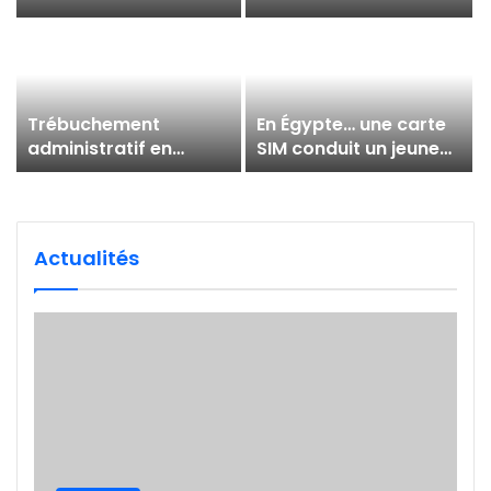
changement de sa
président algérien
position et reconnaît
ment-il pour cacher
la souveraineté du
les crises de son pays
Maroc sur son Sahara
?
Trébuchement
En Égypte… une carte
administratif en
SIM conduit un jeune
France : la justice
homme à 25 ans de
donne raison à un
prison
jeune homme rejeté
de la police en raison
Actualités
d’une trace de prière