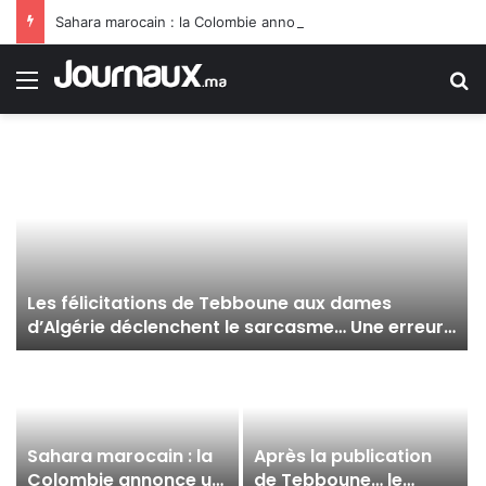
Sahara marocain : la Colombie annonce un changement de sa position et reconnaît la souveraineté du Maroc sur son Sahara
Menu
R
Les félicitations de Tebboune aux dames
d’Algérie déclenchent le sarcasme… Une erreur
flagrante du président algérien suscite la
controverse
Sahara marocain : la
Après la publication
Colombie annonce un
de Tebboune… le