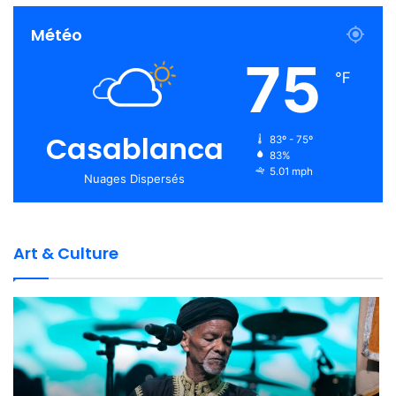
Météo
75
℉
Casablanca
83º - 75º
83%
5.01 mph
Nuages Dispersés
Art & Culture