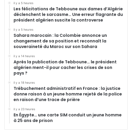
il y a 5 heures
Les félicitations de Tebboune aux dames d’Algérie
déclenchent le sarcasme… Une erreur flagrante du
président algérien suscite la controverse
il y a 5 heures
Sahara marocain : la Colombie annonce un
changement de sa position et reconnaît la
souveraineté du Maroc sur son Sahara
il y a 14 heures
Après la publication de Tebboune… le président
algérien ment-il pour cacher les crises de son
pays ?
il y a 18 heures
Trébuchement administratif en France : la justice
donne raison à un jeune homme rejeté de la police
en raison d’une trace de prière
il y a 23 heures
En Égypte… une carte SIM conduit un jeune homme
à 25 ans de prison