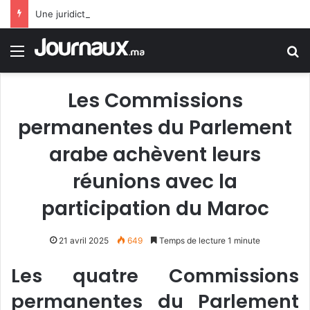
Une juridiction française annule l’interdiction du burkini sur une plage
Menu
R
Les Commissions
permanentes du Parlement
arabe achèvent leurs
réunions avec la
participation du Maroc
21 avril 2025
649
Temps de lecture 1 minute
Les quatre Commissions
permanentes du Parlement