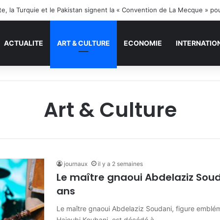
ite, la Turquie et le Pakistan signent la « Convention de La Mecque » po
ACTUALITE
ART & CULTURE
ECONOMIE
INTERNATIO
Art & Culture
journaux
il y a 2 semaines
Le maître gnaoui Abdelaziz Souda
ans
Le maître gnaoui Abdelaziz Soudani, figure emblémat
Hajoubi Koubani, est décédé à…