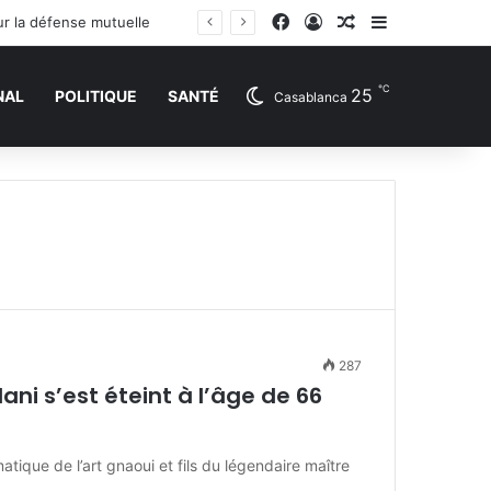
Facebook
Connexion
Article Aléatoire
Sidebar (barr
ur la défense mutuelle
℃
25
NAL
POLITIQUE
SANTÉ
Casablanca
287
ni s’est éteint à l’âge de 66
ique de l’art gnaoui et fils du légendaire maître