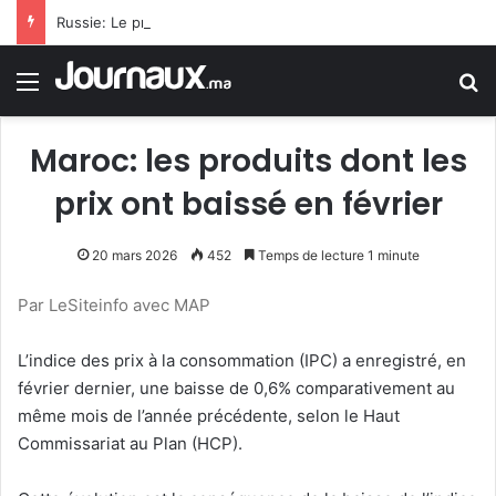
Russie: Le programme russe MC-21 a atteint une nouvelle étape avec le vol inaugural de son premier avion de série
Menu
R
Maroc: les produits dont les
prix ont baissé en février
20 mars 2026
452
Temps de lecture 1 minute
Par LeSiteinfo avec MAP
L’indice des prix à la consommation (IPC) a enregistré, en
février dernier, une baisse de 0,6% comparativement au
même mois de l’année précédente, selon le Haut
Commissariat au Plan (HCP).