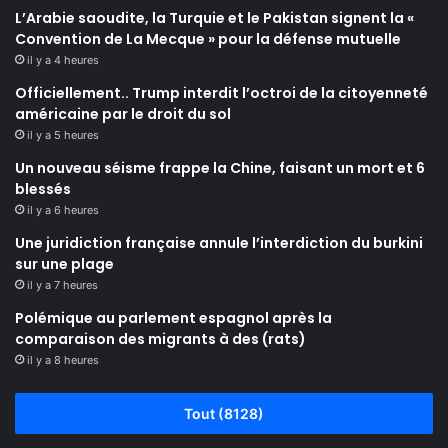
L’Arabie saoudite, la Turquie et le Pakistan signent la «
Convention de La Mecque » pour la défense mutuelle
il y a 4 heures
Officiellement.. Trump interdit l’octroi de la citoyenneté
américaine par le droit du sol
il y a 5 heures
Un nouveau séisme frappe la Chine, faisant un mort et 6
blessés
il y a 6 heures
Une juridiction française annule l’interdiction du burkini
sur une plage
il y a 7 heures
Polémique au parlement espagnol après la
comparaison des migrants à des (rats)
il y a 8 heures
Tout (8128)