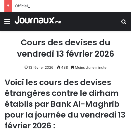
Officiellement.. Trump interdit l’octroi de la citoyenneté américaine par le droit du sol
Menu
R
Cours des devises du
vendredi 13 février 2026
13 février 2026
438
Moins d’une minute
Voici les cours des devises
étrangères contre le dirham
établis par Bank Al-Maghrib
pour la journée du vendredi 13
février 2026 :