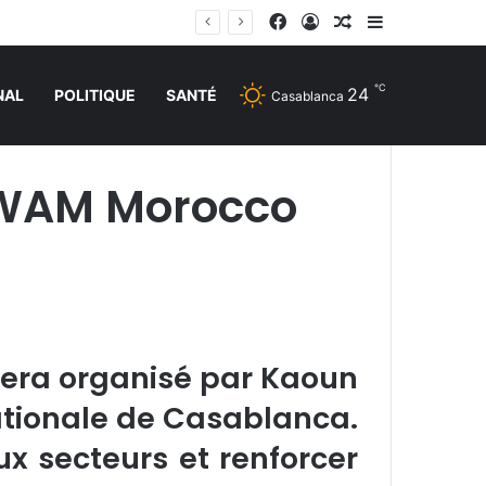
Facebook
Connexion
Article Aléatoire
Sidebar (barr
℃
24
NAL
POLITIQUE
SANTÉ
Casablanca
r WAM Morocco
sera organisé par Kaoun
nationale de Casablanca.
x secteurs et renforcer