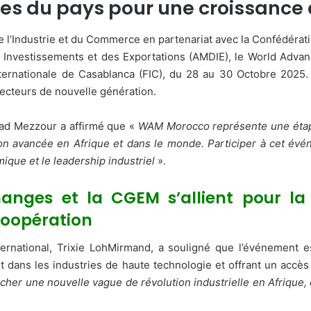
lles du pays pour une croissance
de l’Industrie et du Commerce en partenariat avec la Confédéra
Investissements et des Exportations (AMDIE), le World Adva
ternationale de Casablanca (FIC), du 28 au 30 Octobre 2025. 
secteurs de nouvelle génération.
yad Mezzour a affirmé que «
WAM Morocco représente une étap
tion avancée en Afrique et dans le monde. Participer à cet é
mique et le leadership industriel
».
 Changes et la CGEM s’allient pour l
coopération
ternational, Trixie LohMirmand, a souligné que l’événement 
nt dans les industries de haute technologie et offrant un acc
er une nouvelle vague de révolution industrielle en Afrique, 