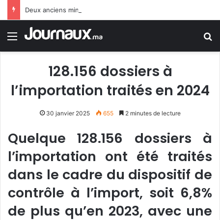
Deux anciens ministres espagnols : le gouvernement Sánchez fait preuve de faiblesse face au Maroc
Menu
R
128.156 dossiers à
l’importation traités en 2024
30 janvier 2025
655
2 minutes de lecture
Quelque 128.156 dossiers à
l’importation ont été traités
dans le cadre du dispositif de
contrôle à l’import, soit 6,8%
de plus qu’en 2023, avec une