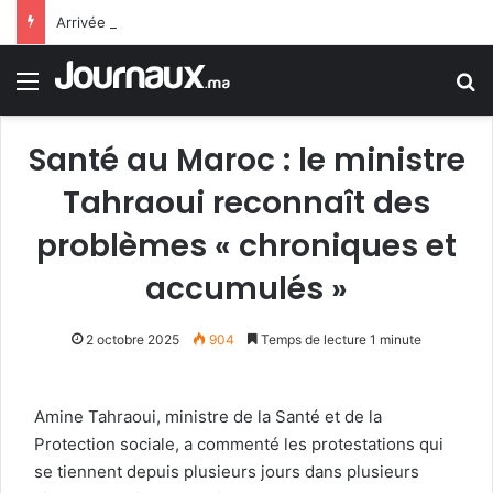
Arrivée de M. Bourita à Cali pour représenter Sa Majesté le Roi à la cérémonie d’investiture du nouveau président colombien
Menu
R
Santé au Maroc : le ministre
Tahraoui reconnaît des
problèmes « chroniques et
accumulés »
2 octobre 2025
904
Temps de lecture 1 minute
Amine Tahraoui, ministre de la Santé et de la
Protection sociale, a commenté les protestations qui
se tiennent depuis plusieurs jours dans plusieurs