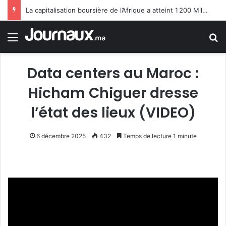
La capitalisation boursière de l’Afrique a atteint 1 200 Milliards de Dollars concentrée en Afrique du Sud, en Égypte, au Nigeria et au Maroc
Menu
R
Data centers au Maroc :
Hicham Chiguer dresse
l’état des lieux (VIDEO)
6 décembre 2025
432
Temps de lecture 1 minute