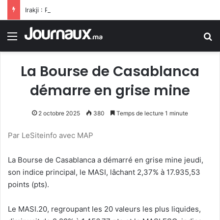
Irakji : Pas de négociations avec Washington pour le moment, leur reprise est liée à la fin des violations
Menu
R
La Bourse de Casablanca
démarre en grise mine
2 octobre 2025
380
Temps de lecture 1 minute
Par LeSiteinfo avec MAP
La Bourse de Casablanca a démarré en grise mine jeudi,
son indice principal, le MASI, lâchant 2,37% à 17.935,53
points (pts).
Le MASI.20, regroupant les 20 valeurs les plus liquides,