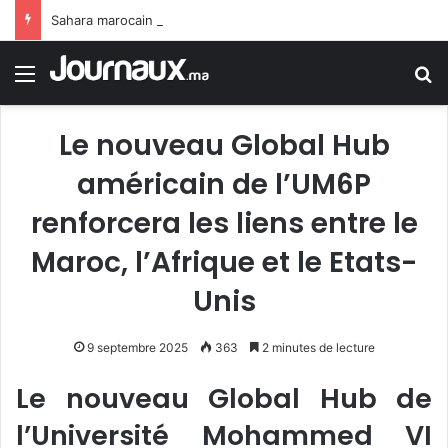
Sahara marocain : la Colombie annonce un changement de sa position et reconnaît la souveraineté du Maroc sur son Sahara
Menu
R
Le nouveau Global Hub
américain de l’UM6P
renforcera les liens entre le
Maroc, l’Afrique et le Etats-
Unis
9 septembre 2025
363
2 minutes de lecture
Le nouveau Global Hub de
l’Université Mohammed VI