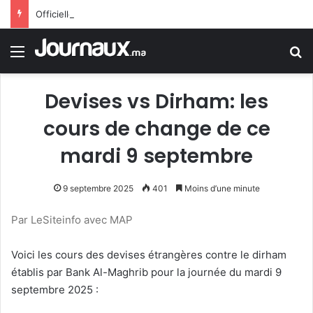
Officiellement.. Trump interdit l’octroi de la citoyenneté américaine par le droit du sol
Menu
R
Devises vs Dirham: les
cours de change de ce
mardi 9 septembre
9 septembre 2025
401
Moins d’une minute
Par LeSiteinfo avec MAP
Voici les cours des devises étrangères contre le dirham
établis par Bank Al-Maghrib pour la journée du mardi 9
septembre 2025 :