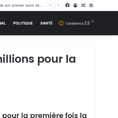
Facebook
Connexion
Article Aléatoire
Sidebar (barr
Russie: Le programme russe MC-21 a atteint une nouvelle étape avec le vol inaugural de son premier avion de série
℃
23
NAL
POLITIQUE
SANTÉ
Casablanca
illions pour la
pour la première fois la