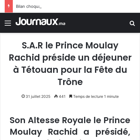
Bilan choquant : la vague de chaleur porte le bilan des décès en Allemagne à un niveau sans précédent
Menu
R
S.A.R le Prince Moulay
Rachid préside un déjeuner
à Tétouan pour la Fête du
Trône
31 juillet 2025
441
Temps de lecture 1 minute
Son Altesse Royale le Prince
Moulay Rachid a présidé,