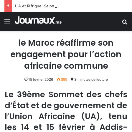
L’IA et l’Afrique: Selon FMI, l’IA n’est pas qu’elle remplacera les employés de bureau, mais qu’elle dopera la productivité dans l’ensemble de l’économie Subsaharienne
Menu
R
le Maroc réaffirme son
engagement pour l’action
africaine commune
15 février 2026
899
3 minutes de lecture
Le 39ème Sommet des chefs
d’État et de gouvernement de
l’Union Africaine (UA), tenu
les 14 et 15 février à Addis-