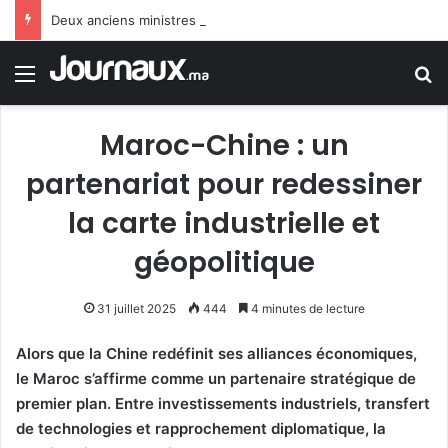
Deux anciens ministres espagnols : le gouvernement Sánchez fait preuve de faiblesse face au Maroc
Menu
R
Maroc-Chine : un
partenariat pour redessiner
la carte industrielle et
géopolitique
31 juillet 2025
444
4 minutes de lecture
Alors que la Chine redéfinit ses alliances économiques,
le Maroc s’affirme comme un partenaire stratégique de
premier plan. Entre investissements industriels, transfert
de technologies et rapprochement diplomatique, la