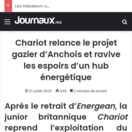
Les indicateurs confirment l’amélioration du marché du travail
Menu
R
Chariot relance le projet
gazier d’Anchois et ravive
les espoirs d’un hub
énergétique
21 juillet 2025
436
2 minutes de lecture
Après le retrait d’
Energean
, la
junior britannique
Chariot
reprend l’exploitation du