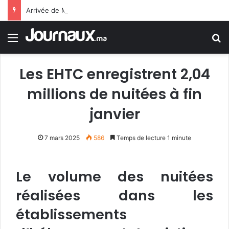
Arrivée de M. Bourita à Cali pour représenter Sa Majesté le Roi à la cérémonie d’investiture du nouveau président colombien
Menu
R
Les EHTC enregistrent 2,04
millions de nuitées à fin
janvier
7 mars 2025
586
Temps de lecture 1 minute
Le volume des nuitées
réalisées dans les
établissements