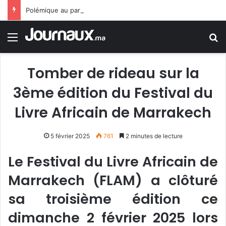
Polémique au parlement espagnol après la comparaison des migrants à des (rats)
Menu
R
Tomber de rideau sur la
3ème édition du Festival du
Livre Africain de Marrakech
5 février 2025
761
2 minutes de lecture
Le Festival du Livre Africain de
Marrakech (FLAM) a clôturé
sa troisième édition ce
dimanche 2 février 2025 lors