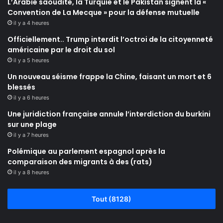
L’Arabie saoudite, la Turquie et le Pakistan signent la «
Convention de La Mecque » pour la défense mutuelle
il y a 4 heures
Officiellement.. Trump interdit l’octroi de la citoyenneté
américaine par le droit du sol
il y a 5 heures
Un nouveau séisme frappe la Chine, faisant un mort et 6
blessés
il y a 6 heures
Une juridiction française annule l’interdiction du burkini
sur une plage
il y a 7 heures
Polémique au parlement espagnol après la
comparaison des migrants à des (rats)
il y a 8 heures
Tout (8128)