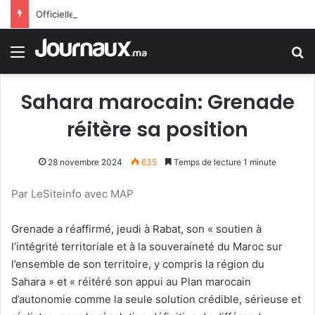
Officiellement.. Trump interdit l’octroi de la citoyenneté américaine par le droit du sol
Menu
R
Sahara marocain: Grenade
réitère sa position
28 novembre 2024
635
Temps de lecture 1 minute
Par LeSiteinfo avec MAP
Grenade a réaffirmé, jeudi à Rabat, son « soutien à
l’intégrité territoriale et à la souveraineté du Maroc sur
l’ensemble de son territoire, y compris la région du
Sahara » et « réitéré son appui au Plan marocain
d’autonomie comme la seule solution crédible, sérieuse et