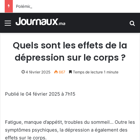
Polémique au parlement espagnol après la comparaison des migrants à des (rats)
Menu
R
Quels sont les effets de la
dépression sur le corps ?
4 février 2025
667
Temps de lecture 1 minute
Publié le 04 février 2025 à 7h15
Fatigue, manque d’appétit, troubles du sommeil… Outre les
symptômes psychiques, la dépression a également des
effets sur le corps.