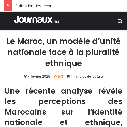
L’utilisation des technologies modernes au coeur de la 12è Conférence arabe des responsables de la sécurité touristique
Menu
R
Le Maroc, un modèle d’unité
nationale face à la pluralité
ethnique
4 février 2025
576
4 minutes de lecture
Une récente analyse révèle
les perceptions des
Marocains sur l’identité
nationale et ethnique,