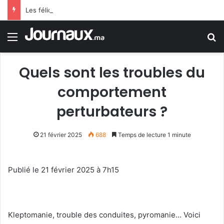
Les félicitations de Tebboune aux dames d’Algérie déclenchent le sarcasme… Une erreur flagrante du président algérien suscite la controverse
Menu
R
Quels sont les troubles du
comportement
perturbateurs ?
21 février 2025
688
Temps de lecture 1 minute
Publié le 21 février 2025 à 7h15
Kleptomanie, trouble des conduites, pyromanie… Voici