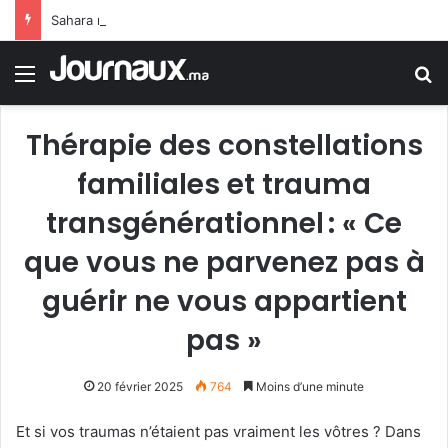
Sahara marocain : la Colombie annonce un changement de sa position et reconnaît la souveraineté du Maroc sur son Sahara
Menu
R
Thérapie des constellations
familiales et trauma
transgénérationnel : « Ce
que vous ne parvenez pas à
guérir ne vous appartient
pas »
20 février 2025
764
Moins d’une minute
Et si vos traumas n’étaient pas vraiment les vôtres ? Dans