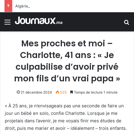
Algérie.. 6 morts et 19 blessés suite au renversement d’un bus à Constantine
Menu
R
Mes proches et moi –
Charlotte, 41 ans : « Je
culpabilise d’avoir privé
mon fils d’un vrai papa »
21 décembre 2024
535
Temps de lecture 1 minute
« À 25 ans, je n’envisageais pas une seconde de faire un
jour un bébé en solo, confie Charlotte. Lorsque je me
projetais dans l’avenir, je me voyais finir mes études de
droit, puis me marier et avoir – idéalement – trois enfants.