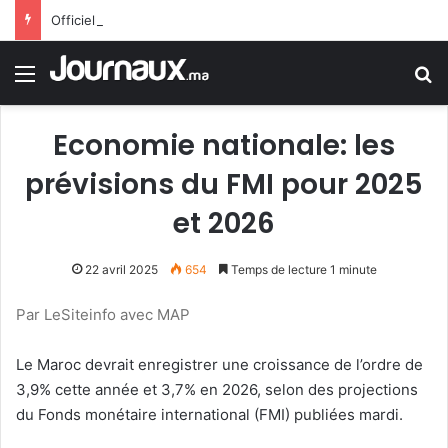
Officiellement.. Trump interdit l’octroi de la citoyenneté américaine par le droit du sol
Menu
R
Economie nationale: les
prévisions du FMI pour 2025
et 2026
22 avril 2025
654
Temps de lecture 1 minute
Par LeSiteinfo avec MAP
Le Maroc devrait enregistrer une croissance de l’ordre de
3,9% cette année et 3,7% en 2026, selon des projections
du Fonds monétaire international (FMI) publiées mardi.