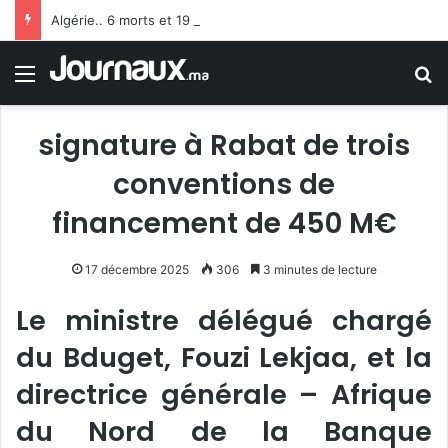
Algérie.. 6 morts et 19 blessés suite au renversement d’un bus à Constantine
Menu
R
signature à Rabat de trois
conventions de
financement de 450 M€
17 décembre 2025
306
3 minutes de lecture
Le ministre délégué chargé
du Bduget, Fouzi Lekjaa, et la
directrice générale – Afrique
du Nord de la Banque