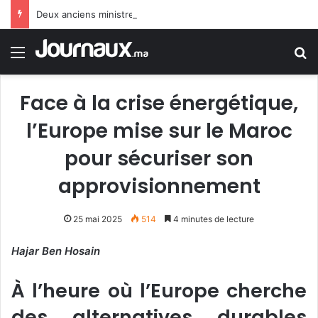
Deux anciens ministres espagnols : le gouvernement Sánchez fait preuve de faiblesse face au Maroc
Menu
R
Face à la crise énergétique,
l’Europe mise sur le Maroc
pour sécuriser son
approvisionnement
25 mai 2025
514
4 minutes de lecture
Hajar Ben Hosain
À l’heure où l’Europe cherche
des alternatives durables