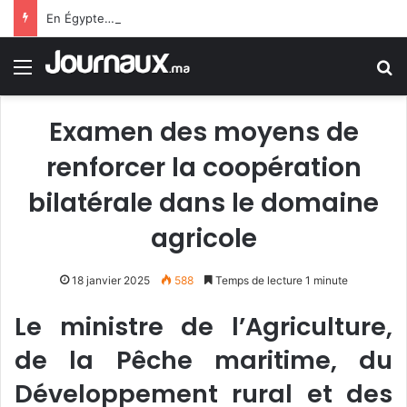
En Égypte… une carte SIM conduit un jeune homme à 25 ans de prison
Menu
R
Examen des moyens de
renforcer la coopération
bilatérale dans le domaine
agricole
18 janvier 2025
588
Temps de lecture 1 minute
Le ministre de l’Agriculture,
de la Pêche maritime, du
Développement rural et des