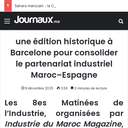
Sahara marocain : la Colombie annonce un changement de sa position et reconnaît la souveraineté du Maroc sur son Sahara
Menu
R
une édition historique à
Barcelone pour consolider
le partenariat industriel
Maroc–Espagne
9 décembre 2025
336
3 minutes de lecture
Les 8es Matinées de
l’Industrie, organisées par
Industrie du Maroc Magazine
,