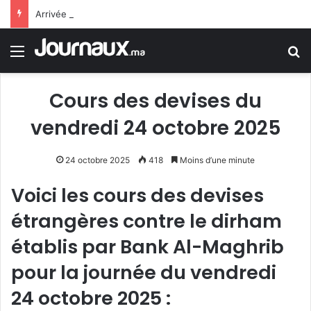
Arrivée de M. Bourita à Cali pour représenter Sa Majesté le Roi à la cérémonie d’investiture du nouveau président colombien
Menu
R
Cours des devises du
vendredi 24 octobre 2025
24 octobre 2025
418
Moins d’une minute
Voici les cours des devises
étrangères contre le dirham
établis par Bank Al-Maghrib
pour la journée du vendredi
24 octobre 2025 :