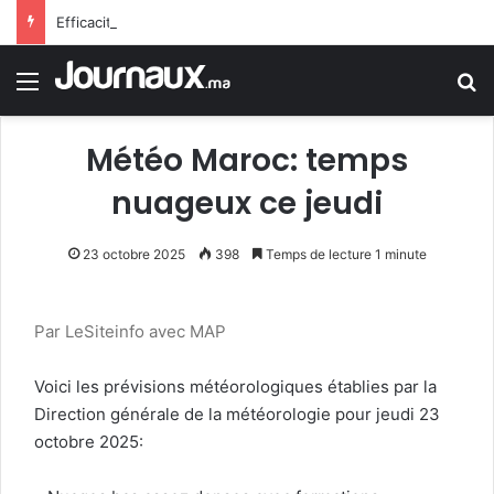
Efficacité, convergence, impact : le cap est fixé pour le PLF 2027
Menu
R
Météo Maroc: temps
nuageux ce jeudi
23 octobre 2025
398
Temps de lecture 1 minute
Par LeSiteinfo avec MAP
Voici les prévisions météorologiques établies par la
Direction générale de la météorologie pour jeudi 23
octobre 2025: