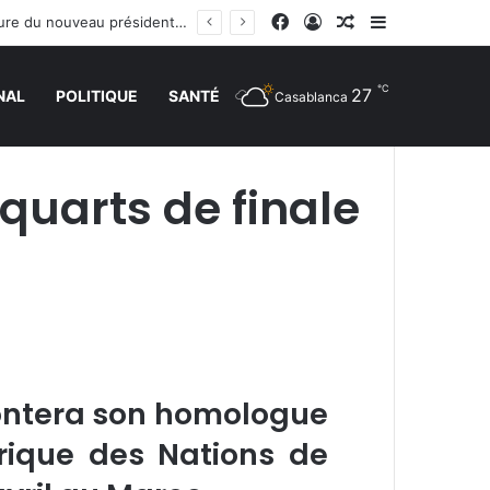
Facebook
Connexion
Article Aléatoire
Sidebar (barr
Arrivée de M. Bourita à Cali pour représenter Sa Majesté le Roi à la cérémonie d’investiture du nouveau président colombien
℃
27
NAL
POLITIQUE
SANTÉ
Casablanca
 quarts de finale
rontera son homologue
frique des Nations de