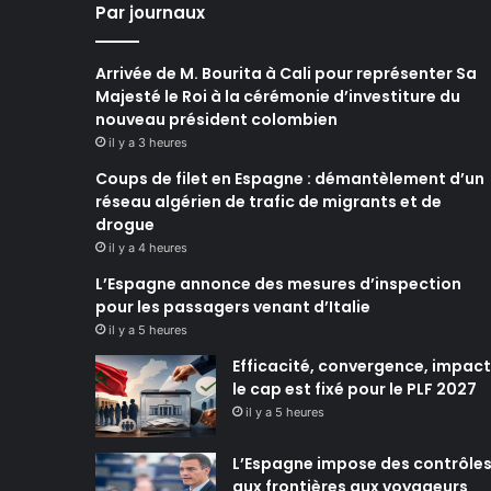
Par journaux
Arrivée de M. Bourita à Cali pour représenter Sa
Majesté le Roi à la cérémonie d’investiture du
nouveau président colombien
il y a 3 heures
Coups de filet en Espagne : démantèlement d’un
réseau algérien de trafic de migrants et de
drogue
il y a 4 heures
L’Espagne annonce des mesures d’inspection
pour les passagers venant d’Italie
il y a 5 heures
Efficacité, convergence, impact 
le cap est fixé pour le PLF 2027
il y a 5 heures
L’Espagne impose des contrôle
aux frontières aux voyageurs