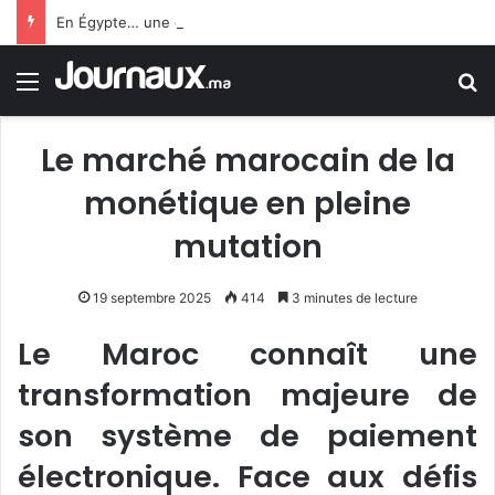
En Égypte… une carte SIM conduit un jeune homme à 25 ans de prison
Menu
R
Le marché marocain de la
monétique en pleine
mutation
19 septembre 2025
414
3 minutes de lecture
Le Maroc connaît une
transformation majeure de
son système de paiement
électronique. Face aux défis