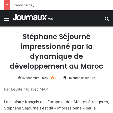
Trébuchement administratif en France : la justice donne raison à un jeune homme rejeté de la police en raison d’une trace de prière
Menu
R
Stéphane Séjourné
impressionné par la
dynamique de
développement au Maroc
16 décembre 2024
733
2 minutes de lecture
Par LeSiteinfo avec MAP
Le ministre français de l’Europe et des Affaires étrangères,
Stéphane Séjourné s’est dit « impressionné » par la