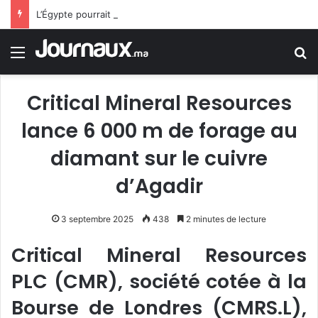
L’Égypte pourrait rejoindre le pacte de défense Arabie saoudite-Pakistan-Turquie
Menu
R
Critical Mineral Resources
lance 6 000 m de forage au
diamant sur le cuivre
d’Agadir
3 septembre 2025
438
2 minutes de lecture
Critical Mineral Resources
PLC (CMR), société cotée à la
Bourse de Londres (CMRS.L),