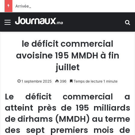
Arrivée de M. Bourita à Cali pour représenter Sa Majesté le Roi à la cérémonie d’investiture du nouveau président colombien
Menu
R
le déficit commercial
avoisine 195 MMDH à fin
juillet
1 septembre 2025
396
Temps de lecture 1 minute
Le déficit commercial a
atteint près de 195 milliards
de dirhams (MMDH) au terme
des sept premiers mois de