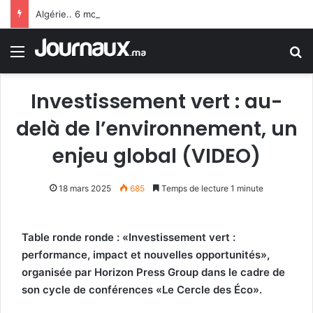
Algérie.. 6 morts et 19 blessés suite au renversement d’un bus à Constantine
Menu
R
Investissement vert : au-
delà de l’environnement, un
enjeu global (VIDEO)
18 mars 2025
685
Temps de lecture 1 minute
Table ronde ronde : «Investissement vert :
performance, impact et nouvelles opportunités»,
organisée par Horizon Press Group dans le cadre de
son cycle de conférences «Le Cercle des Éco».