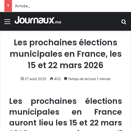
Arrivée de M. Bourita à Cali pour représenter Sa Majesté le Roi à la cérémonie d’investiture du nouveau président colombien
Menu
R
Les prochaines élections
municipales en France, les
15 et 22 mars 2026
27 août 2025
402
Temps de lecture 1 minute
Les prochaines élections
municipales en France
auront lieu les 15 et 22 mars