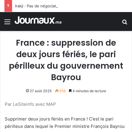
Irakji : Pas de négociations avec Washington pour le moment, leur reprise est liée à la fin des violations
Menu
R
France : suppression de
deux jours fériés, le pari
périlleux du gouvernement
Bayrou
27 août 2025
516
4 minutes de lecture
Par LeSiteinfo avec MAP
Supprimer deux jours fériés en France ! C’est le pari
périlleux dans lequel le Premier ministre François Bayrou