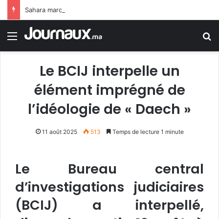
Sahara marocain : la Colombie annonce un changement de sa position et reconnaît la souveraineté du Maroc sur son Sahara
Menu
R
Le BCIJ interpelle un
élément imprégné de
l’idéologie de « Daech »
11 août 2025
513
Temps de lecture 1 minute
Le Bureau central
d’investigations judiciaires
(BCIJ) a interpellé,