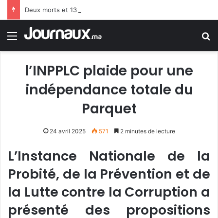
Deux morts et 13 blessés dans une explosion ciblant un bus de passagers près de Damas
Menu
R
l’INPPLC plaide pour une
indépendance totale du
Parquet
24 avril 2025
571
2 minutes de lecture
L’Instance Nationale de la
Probité
,
de la Prévention et de
la Lutte contre la Corruption a
présenté des propositions