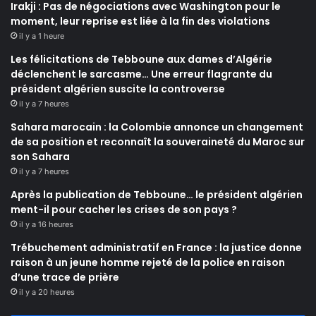
Irakji : Pas de négociations avec Washington pour le
moment, leur reprise est liée à la fin des violations
il y a 1 heure
Les félicitations de Tebboune aux dames d’Algérie
déclenchent le sarcasme… Une erreur flagrante du
président algérien suscite la controverse
il y a 7 heures
Sahara marocain : la Colombie annonce un changement
de sa position et reconnaît la souveraineté du Maroc sur
son Sahara
il y a 7 heures
Après la publication de Tebboune… le président algérien
ment-il pour cacher les crises de son pays ?
il y a 16 heures
Trébuchement administratif en France : la justice donne
raison à un jeune homme rejeté de la police en raison
d’une trace de prière
il y a 20 heures