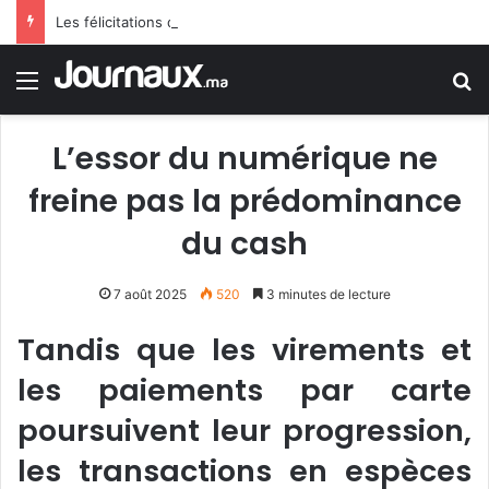
Les félicitations de Tebboune aux dames d’Algérie déclenchent le sarcasme… Une erreur flagrante du président algérien suscite la controverse
Menu
R
L’essor du numérique ne
freine pas la prédominance
du cash
7 août 2025
520
3 minutes de lecture
Tandis que les virements et
les paiements par carte
poursuivent leur progression,
les transactions en espèces