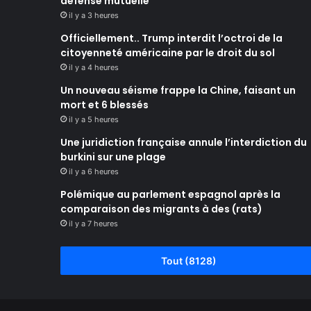
défense mutuelle
il y a 3 heures
Officiellement.. Trump interdit l’octroi de la
citoyenneté américaine par le droit du sol
il y a 4 heures
Un nouveau séisme frappe la Chine, faisant un
mort et 6 blessés
il y a 5 heures
Une juridiction française annule l’interdiction du
burkini sur une plage
il y a 6 heures
Polémique au parlement espagnol après la
comparaison des migrants à des (rats)
il y a 7 heures
Tout (8128)