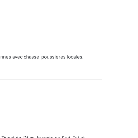
riennes avec chasse-poussières locales.
uest de l’Atlas, le reste du Sud-Est et