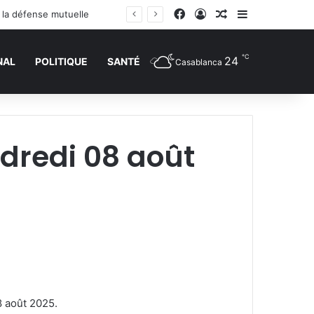
Facebook
Connexion
Article Aléatoire
Sidebar (barr
r la défense mutuelle
℃
24
NAL
POLITIQUE
SANTÉ
Casablanca
dredi 08 août
8 août 2025.