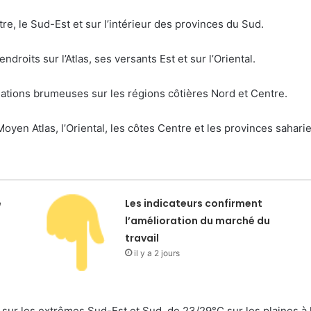
re, le Sud-Est et sur l’intérieur des provinces du Sud.
roits sur l’Atlas, ses versants Est et sur l’Oriental.
ations brumeuses sur les régions côtières Nord et Centre.
 Moyen Atlas, l’Oriental, les côtes Centre et les provinces saha
e
Les indicateurs confirment
l’amélioration du marché du
travail
il y a 2 jours
ur les extrêmes Sud-Est et Sud, de 23/29°C sur les plaines à l’O