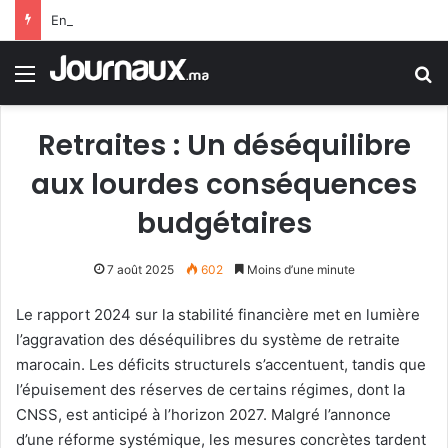
En Égypte… une carte SIM conduit un jeune homme à 25 ans de prison
Menu
R
Retraites : Un déséquilibre
aux lourdes conséquences
budgétaires
7 août 2025
602
Moins d’une minute
Le rapport 2024 sur la stabilité financière met en lumière
l’aggravation des déséquilibres du système de retraite
marocain. Les déficits structurels s’accentuent, tandis que
l’épuisement des réserves de certains régimes, dont la
CNSS, est anticipé à l’horizon 2027. Malgré l’annonce
d’une réforme systémique, les mesures concrètes tardent