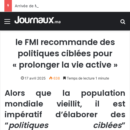
Arrivée de M. Bourita à Cali pour représenter Sa Majesté le Roi à la cérémonie d’investiture du nouveau président colombien
Menu
R
le FMI recommande des
politiques ciblées pour
« prolonger la vie active »
17 avril 2025
638
Temps de lecture 1 minute
Alors que la population
mondiale vieillit, il est
impératif d’élaborer des
“
politiques ciblées
”