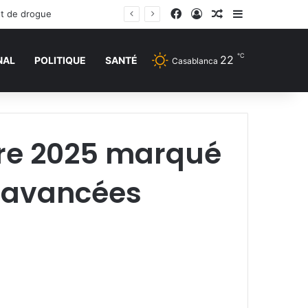
Facebook
Connexion
Article Aléatoire
Sidebar (barr
et de drogue
℃
22
NAL
POLITIQUE
SANTÉ
Casablanca
tre 2025 marqué
s avancées