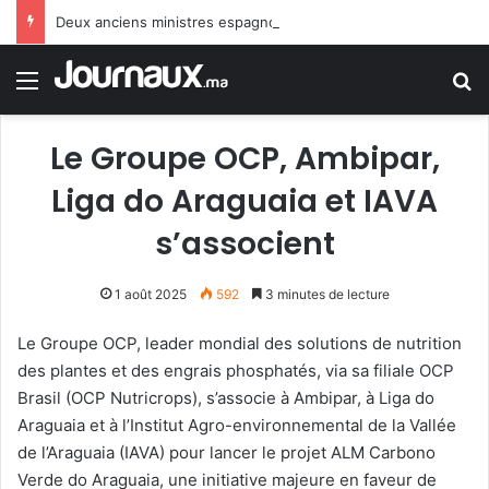
Deux anciens ministres espagnols : le gouvernement Sánchez fait preuve de faiblesse face au Maroc
Menu
R
Le Groupe OCP, Ambipar,
Liga do Araguaia et IAVA
s’associent
1 août 2025
592
3 minutes de lecture
Le Groupe OCP, leader mondial des solutions de nutrition
des plantes et des engrais phosphatés, via sa filiale OCP
Brasil (OCP Nutricrops), s’associe à Ambipar, à Liga do
Araguaia et à l’Institut Agro-environnemental de la Vallée
de l’Araguaia (IAVA) pour lancer le projet ALM Carbono
Verde do Araguaia, une initiative majeure en faveur de