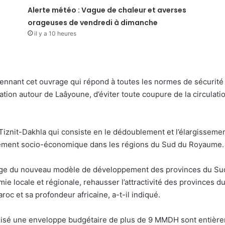
Alerte météo : Vague de chaleur et averses
orageuses de vendredi à dimanche
il y a 10 heures
nnant cet ouvrage qui répond à toutes les normes de sécurité e
ulation autour de Laâyoune, d’éviter toute coupure de la circulat
ss Tiznit-Dakhla qui consiste en le dédoublement et l’élargisseme
ppement socio-économique dans les régions du Sud du Royaume.
illage du nouveau modèle de développement des provinces du Su
ie locale et régionale, rehausser l’attractivité des provinces 
c et sa profondeur africaine, a-t-il indiqué.
ilisé une enveloppe budgétaire de plus de 9 MMDH sont entièrem